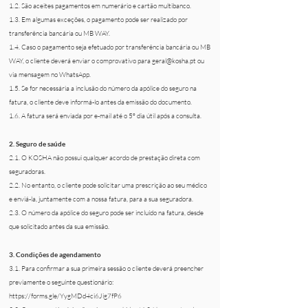
1.2. São aceites pagamentos em numerário e cartão multibanco.
1.3. Em algumas exceções, o pagamento pode ser realizado por
transferência bancária ou MB WAY.
1.4. Caso o pagamento seja efetuado por transferência bancária ou MB
WAY, o cliente deverá enviar o comprovativo para
geral@kosha.pt
ou
via mensagem no WhatsApp.
1.5. Se for necessária a inclusão do número da apólice do seguro na
fatura, o cliente deve informá-lo antes da emissão do documento.
1.6. A fatura será enviada por e-mail até o 5º dia útil após a consulta.
2. Seguro de saúde
2.1. O KOSHA não possui qualquer acordo de prestação direta com
seguradoras.
2.2. No entanto, o cliente pode solicitar uma prescrição ao seu médico
e enviá-la, juntamente com a nossa fatura, para a sua seguradora.
2.3. O número da apólice do seguro pode ser incluído na fatura, desde
que solicitado antes da sua emissão.
3. Condições de agendamento
3.1. Para confirmar a sua primeira sessão o cliente deverá preencher
previamente o seguinte questionário:
https://forms.gle/YygMDd4ci6Jig7fP6