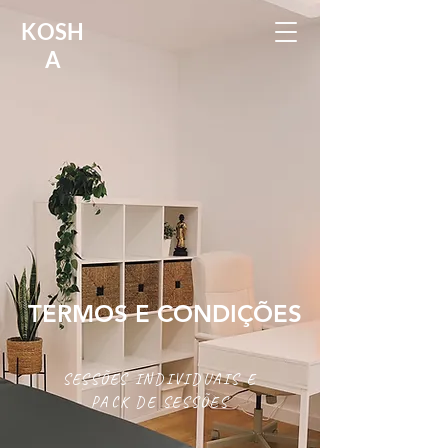
KOSH
A
TERMOS E CONDIÇÕES
SESSÕES INDIVIDUAIS E
PACK DE SESSÕES