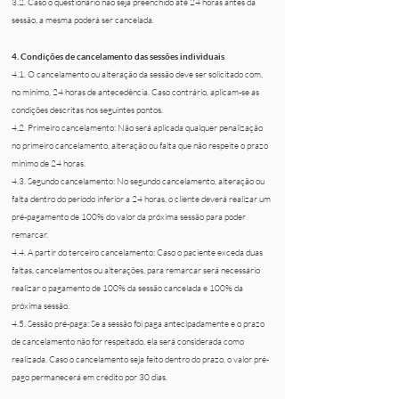
3.2. Caso o questionário não seja preenchido até 24 horas antes da
sessão, a mesma poderá ser cancelada.
4. Condições de cancelamento das sessões individuais
4.1. O cancelamento ou alteração da sessão deve ser solicitado com,
no mínimo, 24 horas de antecedência. Caso contrário, aplicam-se as
condições descritas nos seguintes pontos.
4.2. Primeiro cancelamento: Não será aplicada qualquer penalização
no primeiro cancelamento, alteração ou falta que não respeite o prazo
mínimo de 24 horas.
4.3. Segundo cancelamento: No segundo cancelamento, alteração ou
falta dentro do período inferior a 24 horas, o cliente deverá realizar um
pré-pagamento de 100% do valor da próxima sessão para poder
remarcar.
4.4. A partir do terceiro cancelamento: Caso o paciente exceda duas
faltas, cancelamentos ou alterações, para remarcar será necessário
realizar o pagamento de 100% da sessão cancelada e 100% da
próxima sessão.
4.5. Sessão pré-paga: Se a sessão foi paga antecipadamente e o prazo
de cancelamento não for respeitado, ela será considerada como
realizada. Caso o cancelamento seja feito dentro do prazo, o valor pré-
pago permanecerá em crédito por 30 dias.