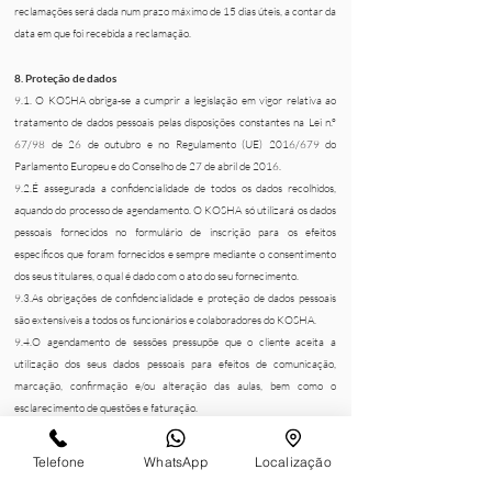
reclamações será dada num prazo máximo de 15 dias úteis, a contar da
data em que foi recebida a reclamação.
8. Proteção de dados
9.1. O KOSHA obriga-se a cumprir a legislação em vigor relativa ao
tratamento de dados pessoais pelas disposições constantes na Lei n.º
67/98 de 26 de outubro e no Regulamento (UE) 2016/679 do
Parlamento Europeu e do Conselho de 27 de abril de 2016.
9.2.É assegurada a confidencialidade de todos os dados recolhidos,
aquando do processo de agendamento. O KOSHA só utilizará os dados
pessoais fornecidos no formulário de inscrição para os efeitos
específicos que foram fornecidos e sempre mediante o consentimento
dos seus titulares, o qual é dado com o ato do seu fornecimento.
9.3.As obrigações de confidencialidade e proteção de dados pessoais
são extensíveis a todos os funcionários e colaboradores do KOSHA.
9.4.O agendamento de sessões pressupõe que o cliente aceita a
utilização dos seus dados pessoais para efeitos de comunicação,
marcação, confirmação e/ou alteração das aulas, bem como o
esclarecimento de questões e faturação.
9.5.O KOSHA não se responsabiliza por qualquer fuga de dados
decorrente de qualquer ataque de segurança ou falha registada nos
Telefone
WhatsApp
Localização
servidores onde se encontra alojada a informação, que não são do