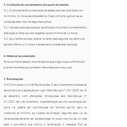
5. Condições de cancelamento dos packs de sessões
5.1. O cancelamento ou alteração da sessão deve ser solicitado com,
no mínimo, 24 horas de antecedência. Caso contrário, aplicam-se as
condições descritas nos seguintes pontos.
5.2. Não será aplicada qualquer penalização no primeiro cancelamento,
alteração ou falta que não respeite o prazo mínimo de 24 horas.
5.3. Se o cliente cancelar, alterar ou faltar pela segunda vez dentro do
período inferior a 24 horas, a sessão será considerada realizada.
​6. Material recomendado
Para a primeira sessão, recomendamos que traga roupa confortável e
exames recentes que considere relevantes para o seu caso.
​​​7. Reclamações
O KOSHA possui Livro de Reclamações. O seu tratamento processa-se
de acordo com a legislação em vigor (Decreto-Lei n.º 156/2005, de 15
de setembro, com alterações introduzidas pelo Decreto-Lei n.º
37/2007, de 6 de novembro). A apresentação de uma reclamação por
outra via poderá ser concretizada em formato escrito para os
contactos do KOSHA, ao cuidado da Direção. Seguindo esta via, as
reclamações deverão ser apresentadas no prazo máximo de um mês
após a ocorrência que motiva a reclamação. A resposta final às