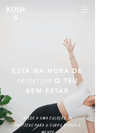
KOSH
A
ESTÁ NA HORA DE
PRIORIZAR
O TEU
BEM-ESTAR
ACEDE A UMA COLEÇÃO DE
PRÁTICAS PARA O CORPO E PARA A
MENTE