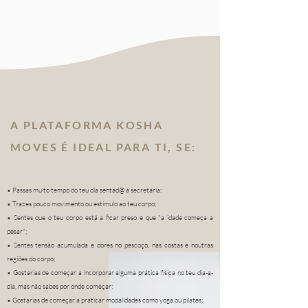
A PLATAFORMA KOSHA
MOVES É IDEAL PARA TI, SE:
• Passas muito tempo do teu dia sentad@ à secretária;
• Trazes pouco movimento ou estímulo ao teu corpo;
• Sentes que o teu corpo está a ficar preso e que "a idade começa a
pesar";
• Sentes tensão acumulada e dores no pescoço, nas costas e noutras
regiões do corpo;
• Gostarias de começar a incorporar alguma prática física no teu dia-a-
dia, mas não sabes por onde começar;
• Gostarias de começar a praticar modalidades como yoga ou pilates;