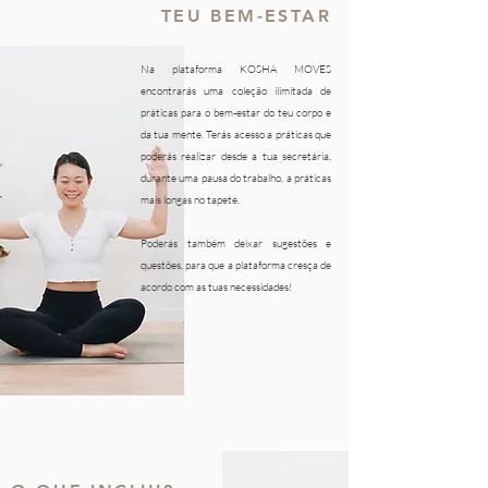
TEU BEM-ESTAR
Na plataforma KOSHA MOVES
encontrarás uma coleção ilimitada de
práticas para o bem-estar do teu corpo e
da tua mente. Terás acesso a práticas que
poderás realizar desde a tua secretária,
durante uma pausa do trabalho, a práticas
mais longas no tapete.
Poderás também deixar sugestões e
questões, para que a plataforma cresça de
acordo com as tuas necessidades!