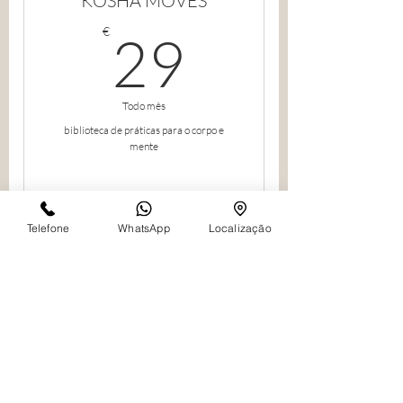
KOSHA MOVES
29€
€
29
Todo mês
biblioteca de práticas para o corpo e
mente
Comprar
Telefone
WhatsApp
Localização
Estúdio online de movimento e
saúde
Acesso ao Desafio 21 Dias de
NOTA: Se praticas comigo em formato presencial, seja em aula de grupo
Movimento
ou invidividualmente, tens um desconto nesta plataforma de 10€. Basta
enviar o pedido para
geral@kosha.pt
e enviaremos o código de desconto