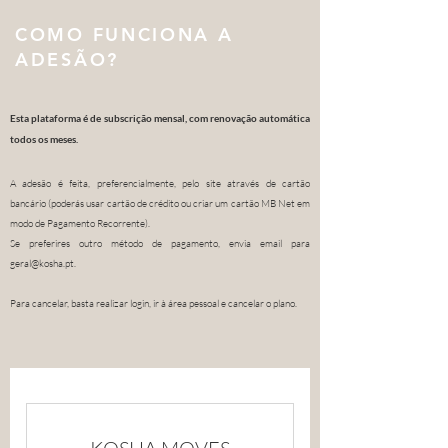
COMO FUNCIONA A
ADESÃO?
Esta plataforma é de subscrição mensal, com renovação automática
todos os meses.
A adesão é feita, preferencialmente, pelo site através de cartão
bancário
(poderás usar cartão de crédito ou criar um cartão MB Net em
modo de Pagamento Recorrente).
Se preferires outro método de pagamento, envia email para
geral@kosha.pt
.
Para cancelar, basta realizar login, ir à área pessoal e cancelar o plano.