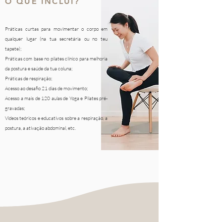
O QUE INCLUI?
Práticas curtas para movimentar o corpo em
qualquer lugar (na tua secretária ou no teu
tapete);
Práticas com base no pilates clínico para melhoria
da postura e saúde da tua coluna;
Práticas de respiração;
Acesso ao desafio 21 dias de movimento;
​​Acesso a mais de 120 aulas de Yoga e Pilates pré-
gravadas;
Vídeos teóricos e educativos sobre a respiração, a
postura, a ativação abdominal, etc.