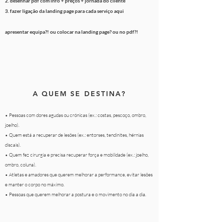
2. desenhar pdf com info + preços + jornada do cliente
3. fazer
ligação
da landing page para cada serviço aqui
apresentar equipa?! ou colocar na landing page? ou no pdf?!
A QUEM SE DESTINA?
• Pessoas com dores agudas ou crónicas (ex.: costas, pescoço, ombro,
joelho).
• Quem está a recuperar de lesões (ex.: entorses, tendinites, hérnias
discais).
• Quem fez cirurgia e precisa recuperar força e mobilidade (ex.: joelho,
ombro, coluna).
• Atletas e amadores que querem melhorar a performance, evitar lesões
e manter o corpo no máximo.
• Pessoas que querem melhorar a postura e o movimento no dia a dia.