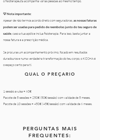
o fisioterapeuta acompanha várias pessoas ao mesmo tempo.
💡 Nota importante:
Apesar de não termos acordo direto com seguradoras,
as nossas faturas
podem ser usadas para pedido de reembolso junto do teu seguro de
saúde
, caso a tua apólice inclua fisioterapia. Para isso, basta juntar a
nossa fatura e a prescrição médica.
Se procuras um acompanhamento próximo, focado em resultados
duradouros e numa verdadeira transformação do teu corpo, o KOSHA é
o espaço certo para ti.
QUAL O PREÇARIO
1 sessão avulsa = 60€
Pacote de 5 sessões = 250€ (50€/sessão) com validade de 5 meses.
Pacote de 10 sessões = 450€ (45€/sessão) com
validade de 6 meses.
PERGUNTAS MAIS
FREQUENTES: