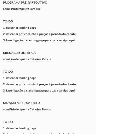
PROGRAMA PRÉ-PARTO ATIVO
com Fisioterapeuta Sara Hu
TO-DO
1. desenhar landing page
2. desenhar pdf com info + preços + jornada do cliente
3. fazer
ligação
da landing page para cada serviço aqui
DRENAGEM LINFÁTICA
com Fisioterapeuta Catarina Passos
TO-DO
1. desenhar landing page
2. desenhar pdf com info + preços + jornada do cliente
3. fazer
ligação
da landing page para cada serviço aqui
MASSAGEM TERAPÊUTICA
com Fisioterapeuta
Catarina Passos
TO-DO
1. desenhar landing page