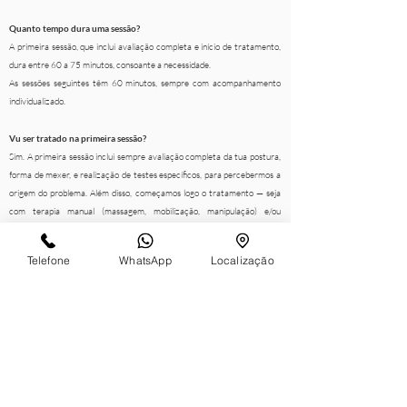
Quanto tempo dura uma sessão?
A primeira sessão, que inclui avaliação completa e início de tratamento,
dura entre 60 a 75 minutos, consoante a necessidade.
As sessões seguintes têm 60 minutos, sempre com acompanhamento
individualizado.
Vu ser tratado na primeira sessão?
Sim. A primeira sessão inclui sempre avaliação completa da tua postura,
forma de mexer, e realização de testes específicos, para percebermos a
origem do problema. Além disso, começamos logo o tratamento — seja
com terapia manual (massagem, mobilização, manipulação) e/ou
exercício corretivo.
Cada sessão é ajustada com base na forma como o teu corpo vai
Telefone
WhatsApp
Localização
respondendo, por isso, não seguimos protocolos iguais para todos.
Quantas sessões vou precisar?
Depende das tuas necessidades e objetivos. Na primeira sessão, o
fisioterapeuta vai explicar o plano mais adequado ao teu caso, seja para:
• Aliviar dores (ex.: costas, pescoço, joelho)
• Recuperar de uma lesão
• Melhorar postura e movimento