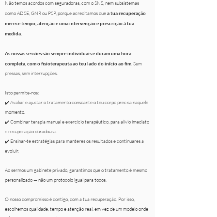
Não temos acordos com seguradoras, com o SNS, nem subsistemas
como ADSE, GNR ou PSP, porque acreditamos que
a tua recuperação
merece tempo, atenção e uma intervenção e prescrição à tua
medida.
As nossas sessões são sempre individuais e duram uma hora
completa, com o fisioterapeuta ao teu lado do início ao fim
. Sem
pressas, sem interrupções.
Isto permite-nos:
✔️ Avaliar e ajustar o tratamento consoante o teu corpo precisa naquele
momento.
✔️ Combinar terapia manual e exercício terapêutico, para alívio imediato
e recuperação duradoura.
✔️ Ensinar-te estratégias para manteres os resultados e continuares a
evoluir.
Ao sermos um gabinete privado, garantimos que o tratamento é mesmo
personalizado — não um protocolo igual para todos.
O nosso compromisso é contigo, com a tua recuperação. Por isso,
escolhemos qualidade, tempo e atenção real, em vez de um modelo onde