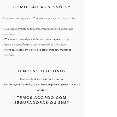
COMO SÃO AS SESSÕES?
Cada sessão é adaptada a ti. Trabalhamos juntos, com um plano claro:
✅ Avaliação completa do teu corpo (mobilidade, força, padrões de
movimento).
✅ Tratamento manual para aliviar sintomas e preparar o corpo.
✅ Exercício específico para corrigir o problema e fortalecer.
✅ Plano para casa, com exercícios e estratégias para manter os
resultados.
O NOSSO OBJETIVO?
Que te sintas
livre e leve no teu corpo.
Sem dores, com confiança para fazeres o que mais gostas — agora e
no futuro.
TEMOS ACORDO COM
SEGURADORAS OU SNS?